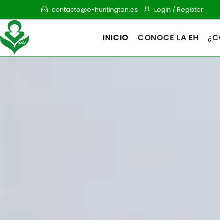
contacto@e-huntington.es
Login
/
Register
INICIO
CONOCE LA EH
¿C