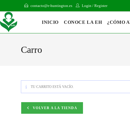
contacto@e-huntington.es
Login
/
Register
INICIO
CONOCE LA EH
¿CÓMO 
Carro
TU CARRITO ESTÁ VACÍO.
VOLVER A LA TIENDA