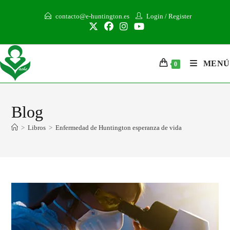
contacto@e-huntington.es
Login
/
Register
MENÚ
0
Blog
>
Libros
>
Enfermedad de Huntington esperanza de vida