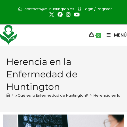
contacto@e-huntington.es
Login
/
Register
MENÚ
0
Herencia en la
Enfermedad de
Huntington
>
¿Qué es la Enfermedad de Huntington?
>
Herencia en la E