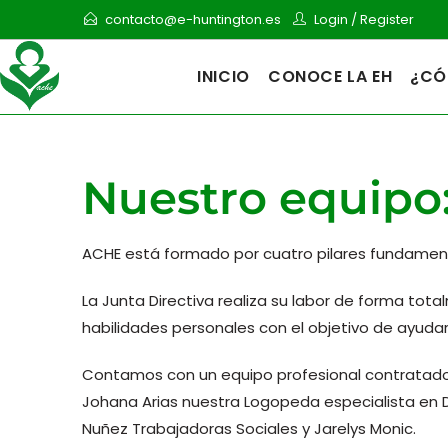
contacto@e-huntington.es
Login
/
Register
INICIO
CONOCE LA EH
¿CÓ
Nuestro equipo
ACHE está formado por cuatro pilares fundamentale
La Junta Directiva realiza su labor de forma tota
habilidades personales con el objetivo de ayudar
Contamos con un equipo profesional contratado
Johana Arias nuestra Logopeda especialista en D
Nuñez Trabajadoras Sociales y Jarelys Monic.