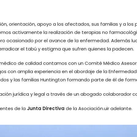
ción, orientación, apoyo a los afectados, sus familias y a lo
os activamente la realización de terapias no farmacológi
oro ocasionado por el avance de la enfermedad. Además lucha
 erradicar el tabú y estigma que sufren quienes la padecen.
 médico de calidad contamos con un Comité Médico Asesor 
gos con amplia experiencia en el abordaje de la Enfermed
s y las familias Huntington formando parte de él de forma 
n jurídica y legal a través de un abogado colaborador co
nentes de la
Junta Directiva
de la Asociación.
uir adelante.