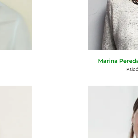
Marina Pered
Psic