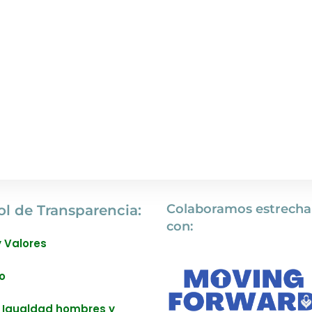
Colaboramos estrech
ol de Transparencia:
con:
y Valores
o
 Igualdad hombres y