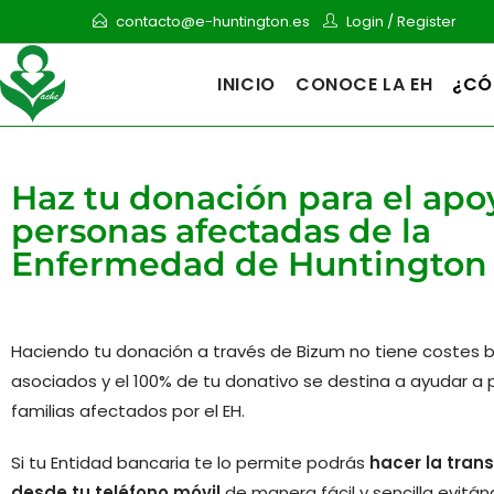
contacto@e-huntington.es
Login
/
Register
INICIO
CONOCE LA EH
¿CÓ
Haz tu donación para el apoy
personas afectadas de la
Enfermedad de Huntington
Haciendo tu donación a través de Bizum no tiene costes 
asociados y el 100% de tu donativo se destina a ayudar a 
familias afectados por el EH.
Si tu Entidad bancaria te lo permite podrás
hacer la tran
desde tu teléfono móvil
de manera fácil y sencilla evitá