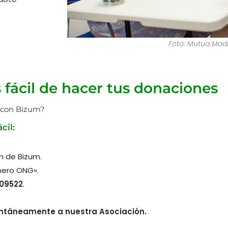
Foto: Mutua Madr
fácil de hacer tus donaciones
a con Bizum?
cil:
n de Bizum.
nero ONG».
 09522
.
tantáneamente a nuestra Asociación.