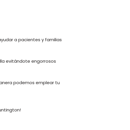
yudar a pacientes y familias
illa evitándote engorrosos
manera podemos emplear tu
untington!