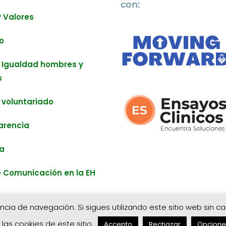
con:
y Valores
o
 Igualdad hombres y
s
 voluntariado
arencia
a
 Comunicación en la EH
cia de navegación. Si sigues utilizando este sitio web sin c
COPYRIGHT ACHE HUNTINGTON 2026- POWERED BY:
GABRIELFLORESCO.COM
las cookies de este sitio.
Accepto
Rechazar
Opcione