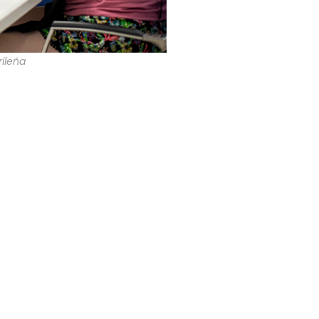
ileña