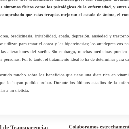
íntomas físicos como los psicológicos de la enfermedad, y entre ell
a comprobado que estas terapias mejoran el estado de ánimo, el contr
a, bradicinesia, irritabilidad, apatía, depresión, ansiedad y trastorno
utilizan para tratar el corea y las hipercinesias; los antidepresivos pa
tar las alteraciones del sueño. Sin embargo, muchas medicinas puede
 personas. Por lo tanto, el tratamiento ideal lo ha de determinar para 
cutido mucho sobre los beneficios que tiene una dieta rica en vitam
que lo hayan podido probar. Durante los últimos estadios de la enfe
ar a un dietista.
Colaboramos estrechament
l de Transparencia: