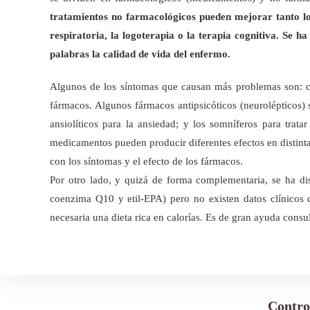
tratamientos no farmacológicos pueden mejorar tanto los s
respiratoria, la logoterapia o la terapia cognitiva. Se h
palabras la calidad de vida del enfermo.
Algunos de los síntomas que causan más problemas son: core
fármacos. Algunos fármacos antipsicóticos (neurolépticos) se 
ansiolíticos para la ansiedad; y los somníferos para tra
medicamentos pueden producir diferentes efectos en distintas
con los síntomas y el efecto de los fármacos.
Por otro lado, y quizá de forma complementaria, se ha dis
coenzima Q10 y etil-EPA) pero no existen datos clínicos 
necesaria una dieta rica en calorías. Es de gran ayuda consult
Contro