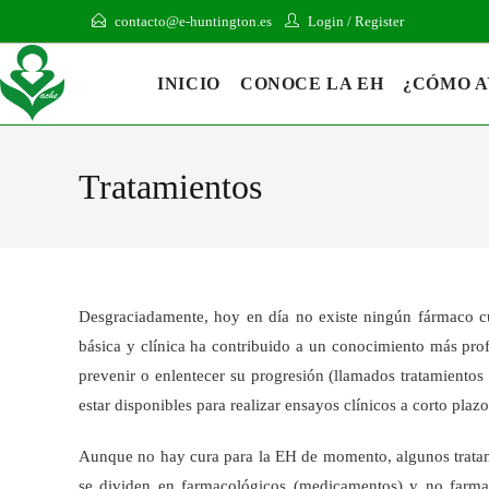
contacto@e-huntington.es
Login
/
Register
INICIO
CONOCE LA EH
¿CÓMO 
Tratamientos
Desgraciadamente, hoy en día no existe ningún fármaco cuy
básica y clínica ha contribuido a un conocimiento más pro
prevenir o enlentecer su progresión (llamados tratamiento
estar disponibles para realizar ensayos clínicos a corto plazo
Aunque no hay cura para la EH de momento, algunos tratamie
se dividen en farmacológicos (medicamentos) y no farm