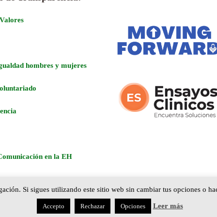
 Valores
Igualdad hombres y mujeres
voluntariado
encia
Comunicación en la EH
ción. Si sigues utilizando este sitio web sin cambiar tus opciones o hace
COPYRIGHT ACHE HUNTINGTON 2026- POWERED BY:
GABRIELFLORESCO.COM
Leer más
Accepto
Rechazar
Opciones