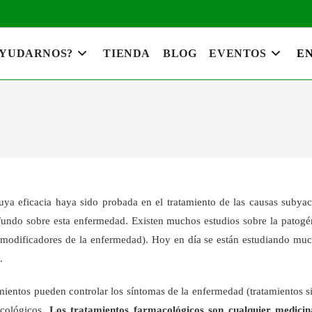
AYUDARNOS?
TIENDA
BLOG
EVENTOS
EN
a eficacia haya sido probada en el tratamiento de las causas subyac
fundo sobre esta enfermedad. Existen muchos estudios sobre la patog
s modificadores de la enfermedad). Hoy en día se están estudiando m
.
ntos pueden controlar los síntomas de la enfermedad (tratamientos sin
acológicos.
Los tratamientos farmacológicos son cualquier medicina