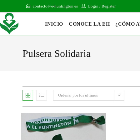
contacto@e-huntington.es
Login
/
Register
INICIO
CONOCE LA EH
¿CÓMO 
Pulsera Solidaria
Ordenar por los últimos