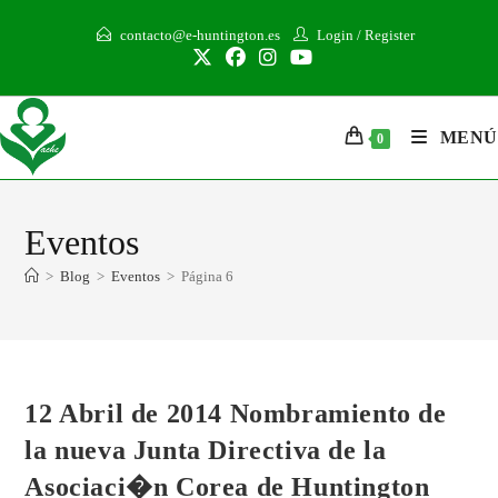
contacto@e-huntington.es
Login
/
Register
MENÚ
0
Eventos
>
Blog
>
Eventos
>
Página 6
12 Abril de 2014 Nombramiento de
la nueva Junta Directiva de la
Asociaci�n Corea de Huntington