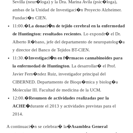
Sevilla (neur�loga) y la Dra. Marina Avila (psic�loga),
ambas de la Unidad de Investigaci�n Proyecto Alzheimer.
Fundaci�n CIEN.
11:00.�
La donaci�n de tejido cerebral en la enfermedad
de Huntington: resultados recientes
. Lo expondr� el Dr.
Alberto R�bano, jefe del departamento de neuropatolog�a
y director del Banco de Tejidos BT-CIEN.
11:30.�
Investigaci�n en f�rmacos cannabinoides para
la enfermedad de Huntington
. La desarrollar� el Prof.
Javier Fern�ndez Ruiz, investigador principal del
CIBERNED. Departamento de Bioqu�mica y biolog�a
Molecular III. Facultad de medicina de la UCM.
12:00.�
Resumen de actividades realizadas por la
ACHE�
durante el 2013 y actividades previstas para el
2014.
A continuaci�n se celebrar� la�
Asamblea General