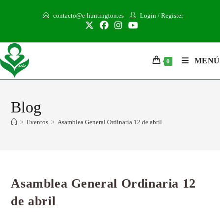
contacto@e-huntington.es
Login
/
Register
MENÚ
0
Blog
>
Eventos
>
Asamblea General Ordinaria 12 de abril
Asamblea General Ordinaria 12
de abril