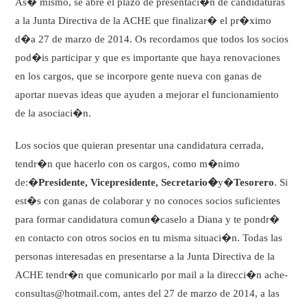
As� mismo, se abre el plazo de presentaci�n de candidaturas
a la Junta Directiva de la ACHE que finalizar� el pr�ximo
d�a 27 de marzo de 2014. Os recordamos que todos los socios
pod�is participar y que es importante que haya renovaciones
en los cargos, que se incorpore gente nueva con ganas de
aportar nuevas ideas que ayuden a mejorar el funcionamiento
de la asociaci�n.
Los socios que quieran presentar una candidatura cerrada,
tendr�n que hacerlo con os cargos, como m�nimo
de:�
Presidente, Vicepresidente, Secretario�
y�
Tesorero
. Si
est�s con ganas de colaborar y no conoces socios suficientes
para formar candidatura comun�caselo a Diana y te pondr�
en contacto con otros socios en tu misma situaci�n. Todas las
personas interesadas en presentarse a la Junta Directiva de la
ACHE tendr�n que comunicarlo por mail a la direcci�n ache-
consultas@hotmail.com, antes del 27 de marzo de 2014, a las