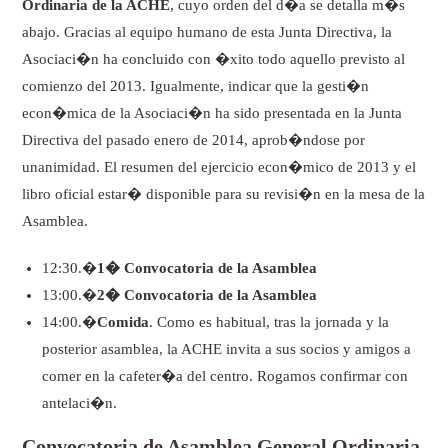
Ordinaria de la ACHE
, cuyo orden del d�a se detalla m�s
abajo. Gracias al equipo humano de esta Junta Directiva, la
Asociaci�n ha concluido con �xito todo aquello previsto al
comienzo del 2013. Igualmente, indicar que la gesti�n
econ�mica de la Asociaci�n ha sido presentada en la Junta
Directiva del pasado enero de 2014, aprob�ndose por
unanimidad. El resumen del ejercicio econ�mico de 2013 y el
libro oficial estar� disponible para su revisi�n en la mesa de la
Asamblea.
12:30.�
1� Convocatoria de la Asamblea
13:00.�
2� Convocatoria de la Asamblea
14:00.�
Comida
. Como es habitual, tras la jornada y la
posterior asamblea, la ACHE invita a sus socios y amigos a
comer en la cafeter�a del centro. Rogamos confirmar con
antelaci�n.
Convocatoria de Asamblea General Ordinaria