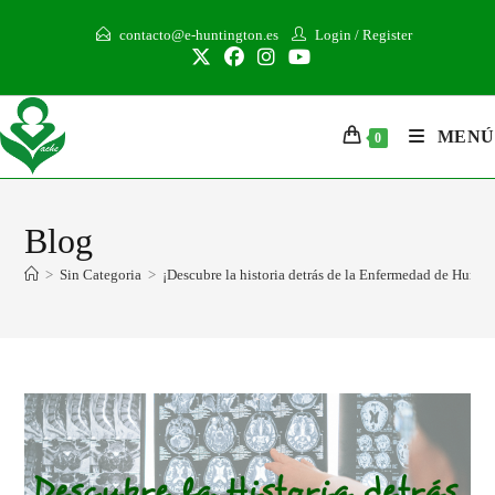
contacto@e-huntington.es
Login
/
Register
MENÚ
0
Blog
>
Sin Categoria
>
¡Descubre la historia detrás de la Enfermedad de Hunti