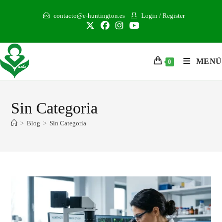
contacto@e-huntington.es
Login
/
Register
MENÚ
0
Sin Categoria
>
Blog
>
Sin Categoria