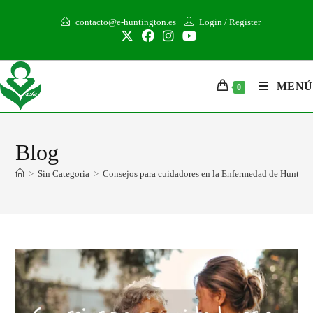
contacto@e-huntington.es
Login
/
Register
MENÚ
0
Blog
>
Sin Categoria
>
Consejos para cuidadores en la Enfermedad de Hunting