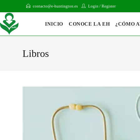
contacto@e-huntington.es
Login
/
Register
INICIO
CONOCE LA EH
¿CÓMO 
Libros