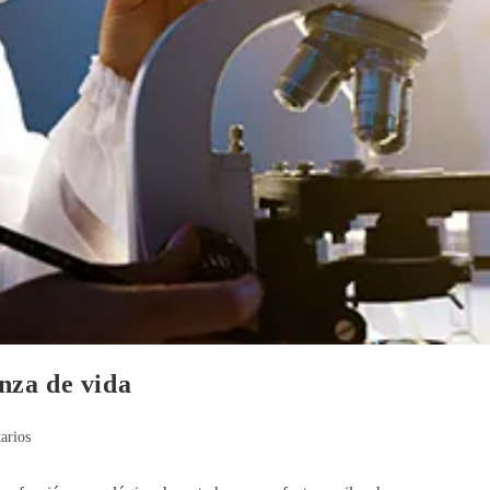
nza de vida
arios