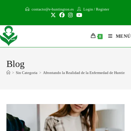
contacto@e-huntington.es
Login
/
Register
MENÚ
0
Blog
>
Sin Categoria
>
Afrontando la Realidad de la Enfermedad de Huntington