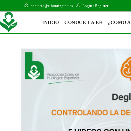
contacto@e-huntington.es
Login
/
Register
INICIO
CONOCE LA EH
¿CÓMO 