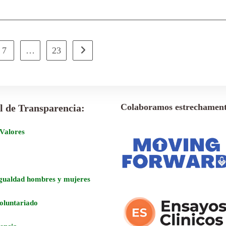
7
…
23
Colaboramos estrechament
l de Transparencia:
 Valores
Igualdad hombres y mujeres
voluntariado