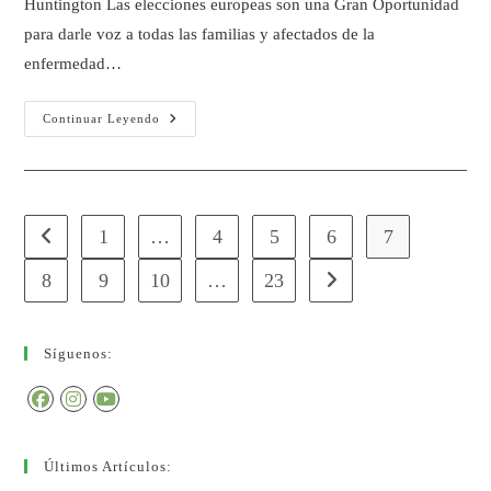
Huntington Las elecciones europeas son una Gran Oportunidad
para darle voz a todas las familias y afectados de la
enfermedad…
Continuar Leyendo
1
…
4
5
6
7
8
9
10
…
23
Síguenos:
Últimos Artículos: