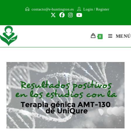
contacto@e-huntington.es
Login
/
Register
MENÚ
0