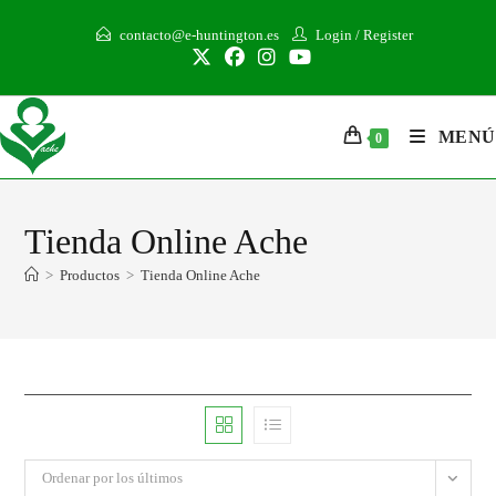
contacto@e-huntington.es
Login
/
Register
MENÚ
0
Tienda Online Ache
>
Productos
>
Tienda Online Ache
Ordenar por los últimos