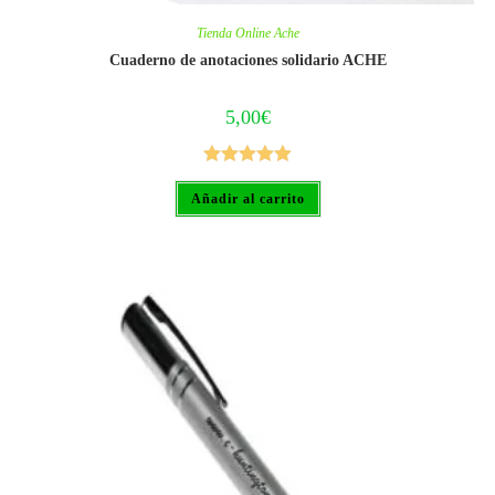
Tienda Online Ache
Cuaderno de anotaciones solidario ACHE
5,00
€
Valorado
Añadir al carrito
con
5.00
de
5