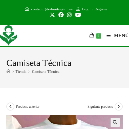
contacto@e-huntington.es
Login
/
Register
MENÚ
0
Camiseta Técnica
>
Tienda
>
Camiseta Técnica
Producto anterior
Siguiente producto