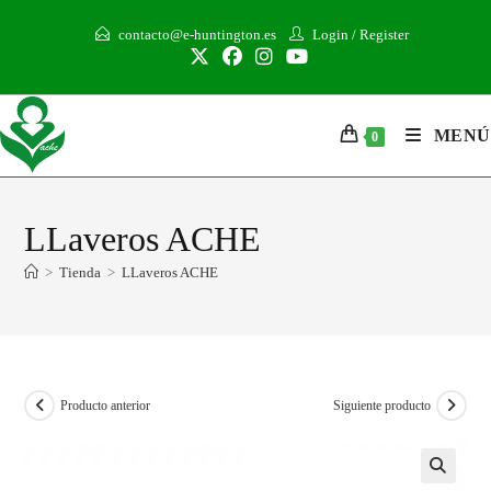
contacto@e-huntington.es
Login
/
Register
MENÚ
0
LLaveros ACHE
>
Tienda
>
LLaveros ACHE
Producto anterior
Siguiente producto