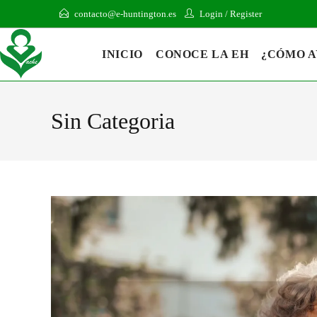
contacto@e-huntington.es
Login
/
Register
INICIO
CONOCE LA EH
¿CÓMO 
Sin Categoria