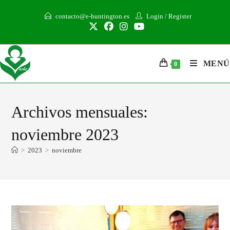
contacto@e-huntington.es
Login
/
Register
MENÚ
0
Archivos mensuales:
noviembre 2023
>
2023
>
noviembre