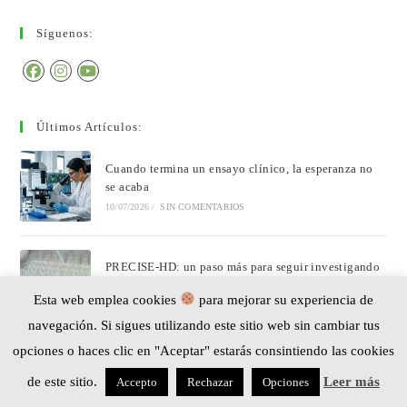
Síguenos:
Últimos Artículos:
Cuando termina un ensayo clínico, la esperanza no
se acaba
10/07/2026
/
SIN COMENTARIOS
PRECISE-HD: un paso más para seguir investigando
la pridopidina en la enfermedad de Huntington
Esta web emplea cookies
para mejorar su experiencia de
07/07/2026
/
SIN COMENTARIOS
navegación. Si sigues utilizando este sitio web sin cambiar tus
opciones o haces clic en "Aceptar" estarás consintiendo las cookies
Dos encuentros en abril: Zaragoza y Alcázar de San
de este sitio.
Leer más
Accepto
Rechazar
Opciones
Juan
31/03/2026
/
SIN COMENTARIOS