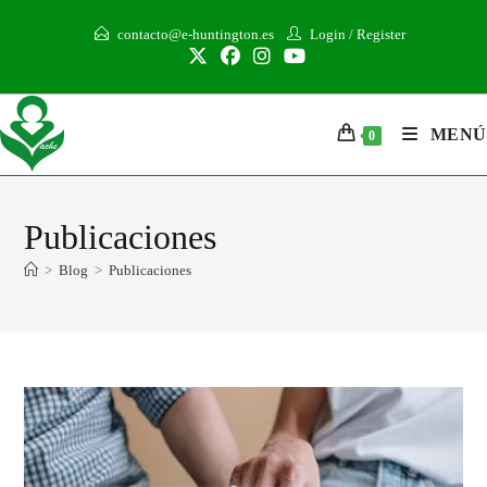
contacto@e-huntington.es
Login
/
Register
MENÚ
0
Publicaciones
>
Blog
>
Publicaciones