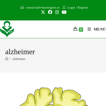
contacto@e-huntington.es
Login
/
Register
MENÚ
0
alzheimer
>
alzheimer