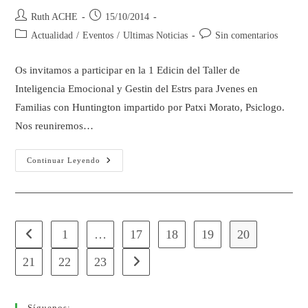
Ruth ACHE
15/10/2014
Actualidad
/
Eventos
/
Ultimas Noticias
Sin comentarios
Os invitamos a participar en la 1 Edicin del Taller de
Inteligencia Emocional y Gestin del Estrs para Jvenes en
Familias con Huntington impartido por Patxi Morato, Psiclogo.
Nos reuniremos…
Continuar Leyendo
1
…
17
18
19
20
21
22
23
Síguenos: