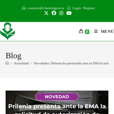
contacto@e-huntington.es
Login
/
Register
MENÚ
0
Blog
>
Actualidad
>
Novedades | Prilenia ha presentado ante la EMA la solicit