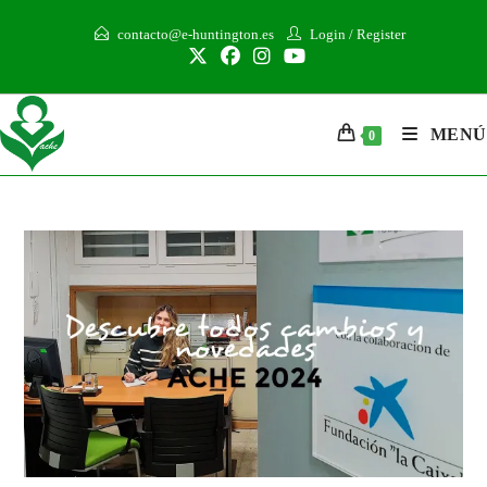
contacto@e-huntington.es
Login
/
Register
MENÚ
0