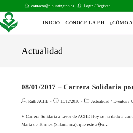
contacto@e-huntington.es
Login
/
Register
INICIO
CONOCE LA EH
¿CÓMO 
Actualidad
08/01/2017 – Carrera Solidaria p
Ruth ACHE
13/12/2016
Actualidad
/
Eventos
/
U
V Carrera Solidaria a favor de ACHE Hoy se ha dado a cono
Marta de Tormes (Salamanca), que este a�o…